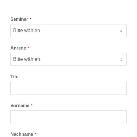
Company
Seminar
*
Name
*
Anrede
*
Titel
Vorname
*
Nachname
*