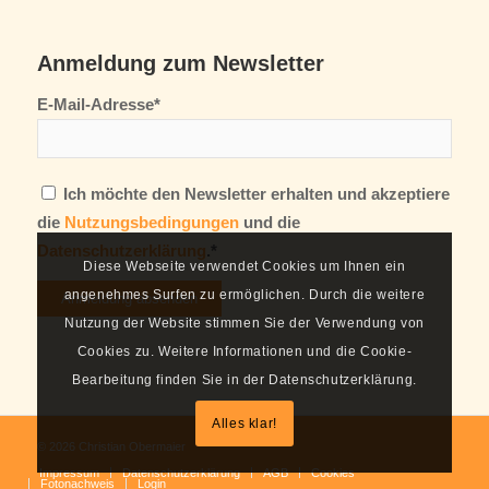
Anmeldung zum Newsletter
E-Mail-Adresse*
Ich möchte den Newsletter erhalten und akzeptiere
die
Nutzungsbedingungen
und die
Datenschutzerklärung
.*
Diese Webseite verwendet Cookies um Ihnen ein
angenehmes Surfen zu ermöglichen. Durch die weitere
Nutzung der Website stimmen Sie der Verwendung von
Cookies zu. Weitere Informationen und die Cookie-
Bearbeitung finden Sie in der Datenschutzerklärung.
Alles klar!
© 2026 Christian Obermaier
Impressum
Datenschutzerklärung
AGB
Cookies
Fotonachweis
Login